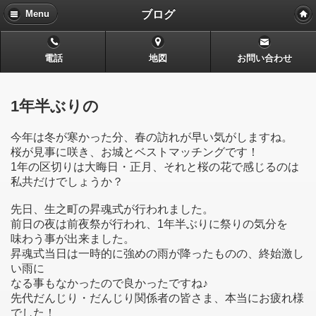
ブログ
Menu
電話
地図
お問い合わせ
1年半ぶりの
今年は冬が寒かった分、春の訪れが早い気がしますね。
桜が見事に咲き、お城とベストマッチングです！
1年の区切りは大晦日・正月、それと桜の花で感じるのは
私共だけでしょうか？
先日、生之町の昇魂式が行われました。
前日の夜は前夜祭が行われ、1年半ぶりに祭りの気分を
味わう事が出来ました。
昇魂式当日は一時的に強めの雨が降ったものの、終始激し
い雨に
なる事もなかったので良かったですね♪
先代だんじり・だんじり関係者の皆さま、本当にお疲れ様
でした！