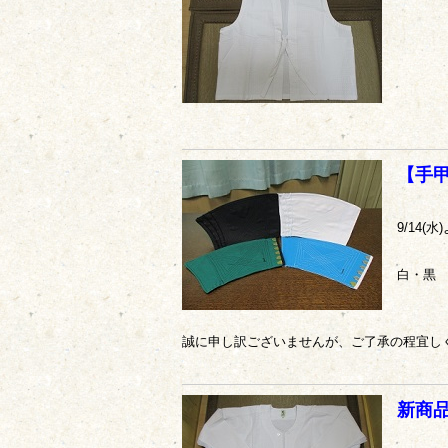
【手
9/14
白・黒 
誠に申し訳ございませんが、ご了承の程宜し
新商