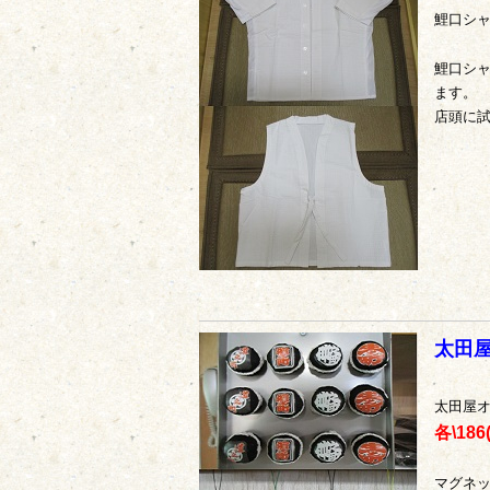
鯉口シ
鯉口シャ
ます。
店頭に
太田
太田屋
各\186
マグネ