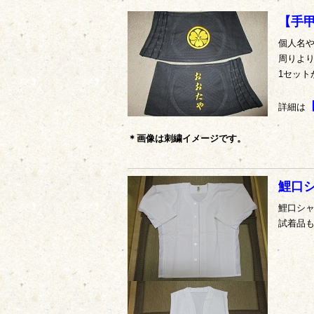
ブログ
【手
個人名
周りよ
1セッ
詳細は
＊画像は刺繍イメージです。
鯉口
鯉口シ
試着品