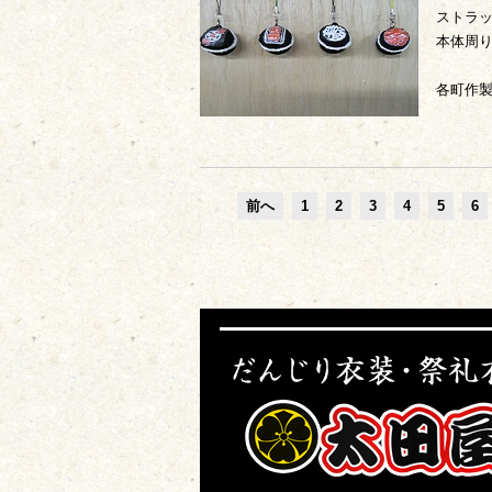
ストラ
本体周り
各町作
前へ
1
2
3
4
5
6