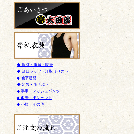
◆ 股引・腹当・腹掛
◆ 鯉口シャツ・汗取りベスト
◆ 地下足袋
◆ 足袋・あさぶら
◆ 手甲・メッシュパンツ
◆ 巾着・ポシェット
◆ 小物・その他