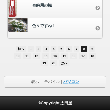
奉納用の幟
色々ですね！
前へ
1
2
3
4
5
6
7
8
9
10
11
12
13
14
15
16
17
18
19
20
次へ
表示：
モバイル
|
パソコン
©Copyright 太田屋