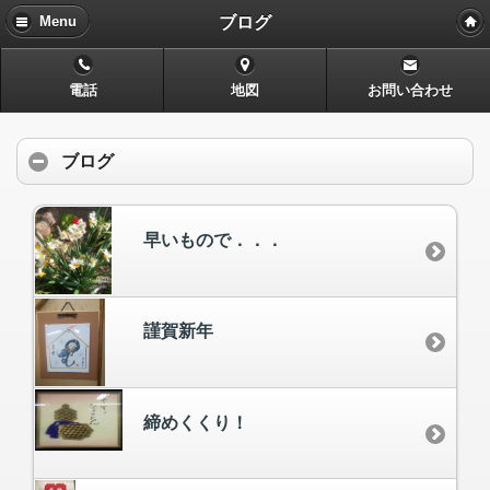
ブログ
Menu
電話
地図
お問い合わせ
ブログ
早いもので．．．
謹賀新年
締めくくり！